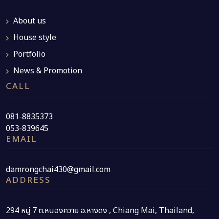
About us
House style
Portfolio
News & Promotion
CALL
081-8835373
053-839645
EMAIL
damrongchai430@gmail.com
ADDRESS
294 หมู่ 7 ต.หนองควาย อ.หางดง , Chiang Mai, Thailand,